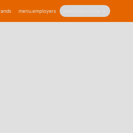
rands
menu.employers
menu.resources