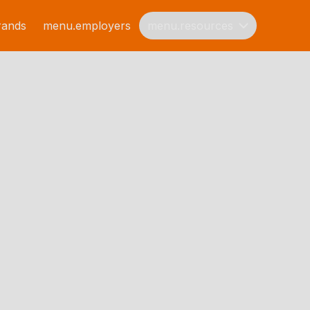
rands
menu.employers
menu.resources